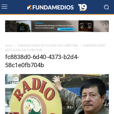
Inicio
fc8838d0-6d40-4373-b2d4-58c1e0fb704b
fc8838d0-6d40-
4373-b2d4-58c1e0fb704b
fc8838d0-6d40-4373-b2d4-
58c1e0fb704b