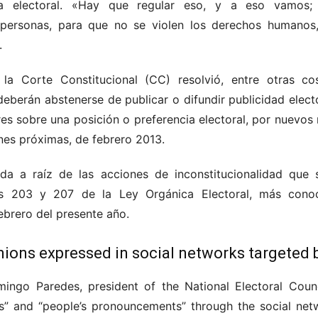
a electoral. «Hay que regular eso, y a eso vamos; a
personas, para que no se violen los derechos humanos,
.
r la Corte Constitucional (CC) resolvió, entre otras c
deberán abstenerse de publicar o difundir publicidad elect
res sobre una posición o preferencia electoral, por nuevo
ones próximas, de febrero 2013.
da a raíz de las acciones de inconstitucionalidad que 
los 203 y 207 de la Ley Orgánica Electoral, más con
ebrero del presente año.
inions expressed in social networks targeted b
ngo Paredes, president of the National Electoral Counc
es” and “people’s pronouncements” through the social ne