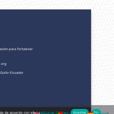
ación para fortalecer
.org
2. Quito-Ecuador
ás de acuerdo con ello.
Política de Cookies
Aceptar
No
English
Portuguese
Spanish