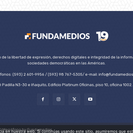
de la libertad de expresión, derechos digitales e integridad de la inform
sociedades democráticas en las Américas.
éfonos: (593) 2 601-9956 / (593) 98 767-5305/ e-mail: info@fundamedios
 Padilla N3-30 e Iñaquito, Edificio Platinum Oficinas, piso 10, oficina 100
El Megáfono by Fundamedios.
ia en nuestra web. Si continúas usando este sitio, asumiremos que est