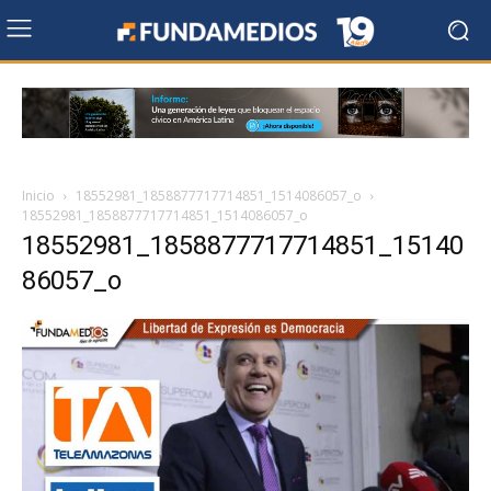
Inicio
18552981_1858877717714851_1514086057_o
18552981_1858877717714851_1514086057_o
18552981_1858877717714851_15140
86057_o