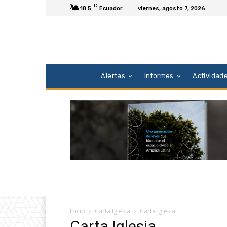
C
18.5
Ecuador
viernes, agosto 7, 2026
Alertas
Informes
Actividad
Inicio
Carta Iglesia
Carta Iglesia
Carta Iglesia