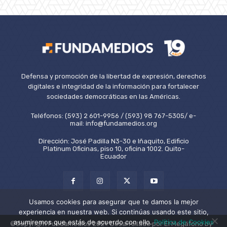
Defensa y promoción de la libertad de expresión, derechos
digitales e integridad de la información para fortalecer
sociedades democráticas en las Américas.
Teléfonos: (593) 2 601-9956 / (593) 98 767-5305/ e-
mail: info@fundamedios.org
Dirección: José Padilla N3-30 e Iñaquito, Edificio
Platinum Oficinas, piso 10, oficina 1002. Quito-
Ecuador
Usamos cookies para asegurar que te damos la mejor
experiencia en nuestra web. Si continúas usando este sitio,
asumiremos que estás de acuerdo con ello.
Política de Cookies
©Copyright Fundamedios 2021. Desarrollado por El Megáfono by