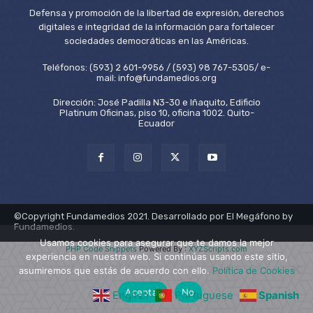
Defensa y promoción de la libertad de expresión, derechos
digitales e integridad de la información para fortalecer
sociedades democráticas en las Américas.
Teléfonos: (593) 2 601-9956 / (593) 98 767-5305/ e-
mail: info@fundamedios.org
Dirección: José Padilla N3-30 e Iñaquito, Edificio
Platinum Oficinas, piso 10, oficina 1002. Quito-
Ecuador
©Copyright Fundamedios 2021. Desarrollado por El Megáfono by
Fundamedios.
Usamos cookies para asegurar que te damos la mejor
PHP Code Snippets
Powered By :
XYZScripts.com
experiencia en nuestra web. Si continúas usando este sitio,
asumiremos que estás de acuerdo con ello.
Política de Cookies
Aceptar
No
English
Portuguese
Spanish