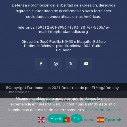
Defensa y promoción de la libertad de expresión, derechos
digitales e integridad de la información para fortalecer
sociedades democráticas en las Américas.
Teléfonos: (593) 2 601-9956 / (593) 98 767-5305/ e-
mail: info@fundamedios.org
Dirección: José Padilla N3-30 e Iñaquito, Edificio
Platinum Oficinas, piso 10, oficina 1002. Quito-
Ecuador
©Copyright Fundamedios 2021. Desarrollado por El Megáfono by
Fundamedios.
Usamos cookies para asegurar que te damos la mejor
PHP Code Snippets
Powered By :
XYZScripts.com
experiencia en nuestra web. Si continúas usando este sitio,
asumiremos que estás de acuerdo con ello.
Política de Cookies
Aceptar
No
English
Portuguese
Spanish