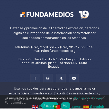
Defensa y promoción de la libertad de expresión, derechos
digitales e integridad de la información para fortalecer
sociedades democráticas en las Américas.
Teléfonos: (593) 2 601-9956 / (593) 98 767-5305/ e-
mail: info@fundamedios.org
Dirección: José Padilla N3-30 e Iñaquito, Edificio
Platinum Oficinas, piso 10, oficina 1002. Quito-
Ecuador
Usamos cookies para asegurar que te damos la mejor
experiencia en nuestra web. Si continúas usando este sitio,
asumiremos que estás de acuerdo con ello.
Política de Cookies
©Copyright Fundamedios 2021. Desarrollado por El Megáfono by
Fundamedios.
Aceptar
No
English
Portuguese
Spanish