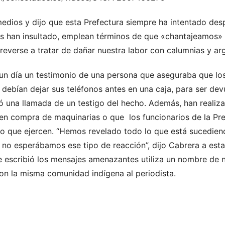
dios y dijo que esta Prefectura siempre ha intentado desp
os han insultado, emplean términos de que «chantajeamos
everse a tratar de dañar nuestra labor con calumnias y arg
un día un testimonio de una persona que aseguraba que lo
 debían dejar sus teléfonos antes en una caja, para ser devu
có una llamada de un testigo del hecho. Además, han realiz
 en compra de maquinarias o que los funcionarios de la Pre
go que ejercen. “Hemos revelado todo lo que está sucediend
o no esperábamos ese tipo de reacción”, dijo Cabrera a est
e escribió los mensajes amenazantes utiliza un nombre de 
aron la misma comunidad indígena al periodista.