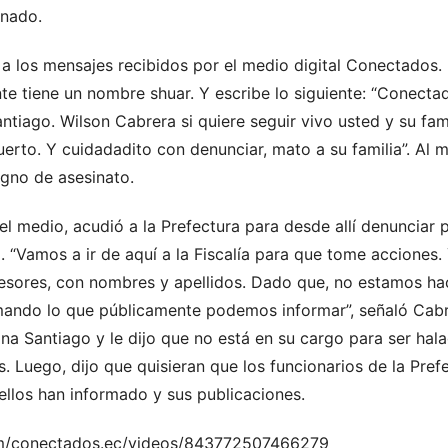
inado.
 los mensajes recibidos por el medio digital Conectados. 
e tiene un nombre shuar. Y escribe lo siguiente: “Conectad
tiago. Wilson Cabrera si quiere seguir vivo usted y su fam
uerto. Y cuidadadito con denunciar, mato a su familia”. Al
igno de asesinato.
el medio, acudió a la Prefectura para desde allí denuncia
. “Vamos a ir de aquí a la Fiscalía para que tome acciones
sesores, con nombres y apellidos. Dado que, no estamos ha
rmando lo que públicamente podemos informar”, señaló Cabre
ona Santiago y le dijo que no está en su cargo para ser hal
 Luego, dijo que quisieran que los funcionarios de la Pref
 ellos han informado y sus publicaciones.
m/conectados.ec/videos/843772507466279