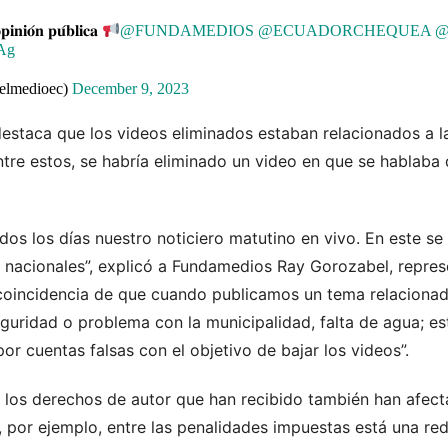
𝐢𝐧𝐢𝐨́𝐧 𝐩𝐮́𝐛𝐥𝐢𝐜𝐚
@FUNDAMEDIOS
@ECUADORCHEQUEA
@
QAg
elmedioec)
December 9, 2023
destaca que los videos eliminados estaban relacionados a l
ntre estos, se habría eliminado un video en que se hablaba
os los días nuestro noticiero matutino en vivo. En este se
 nacionales”, explicó a Fundamedios Ray Gorozabel, repres
la coincidencia de que cuando publicamos un tema relaciona
guridad o problema con la municipalidad, falta de agua; e
 cuentas falsas con el objetivo de bajar los videos”.
ir los derechos de autor que han recibido también han afe
 por ejemplo, entre las penalidades impuestas está una re