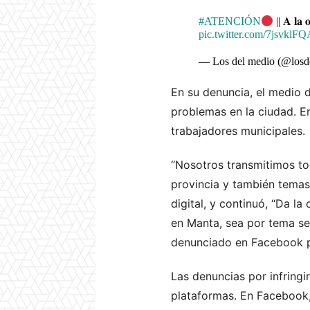
#ATENCIÓN
|| 𝐀 𝐥𝐚 𝐨
pic.twitter.com/7jsvklF
— Los del medio (@losd
En su denuncia, el medio 
problemas en la ciudad. E
trabajadores municipales.
“Nosotros transmitimos tod
provincia y también temas
digital, y continuó, “Da 
en Manta, sea por tema se
denunciado en Facebook por
Las denuncias por infring
plataformas. En Facebook,