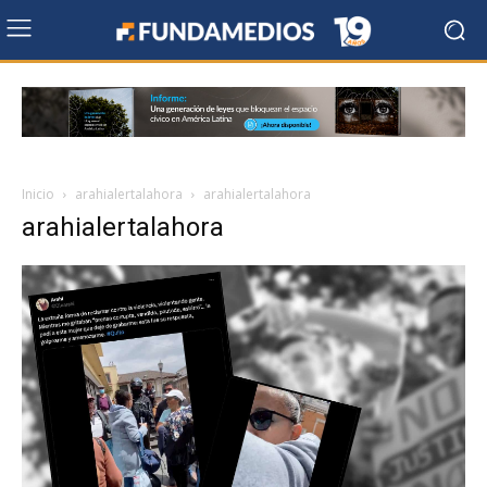
Inicio
arahialertalahora
arahialertalahora
arahialertalahora