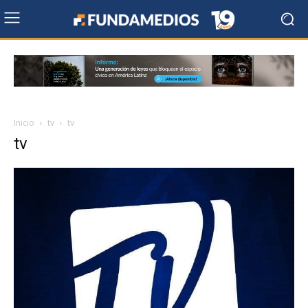
Inicio
tv
tv
tv