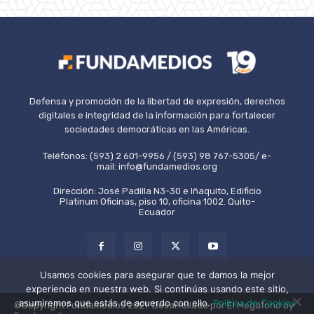
Defensa y promoción de la libertad de expresión, derechos
digitales e integridad de la información para fortalecer
sociedades democráticas en las Américas.
Teléfonos: (593) 2 601-9956 / (593) 98 767-5305/ e-
mail: info@fundamedios.org
Dirección: José Padilla N3-30 e Iñaquito, Edificio
Platinum Oficinas, piso 10, oficina 1002. Quito-
Ecuador
Usamos cookies para asegurar que te damos la mejor
experiencia en nuestra web. Si continúas usando este sitio,
asumiremos que estás de acuerdo con ello.
Política de Cookies
©Copyright Fundamedios 2021. Desarrollado por El Megáfono by