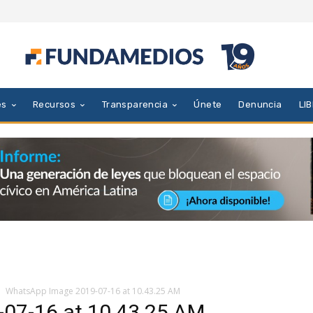
es
Recursos
Transparencia
Únete
Denuncia
LI
WhatsApp Image 2019-07-16 at 10.43.25 AM
07-16 at 10.43.25 AM