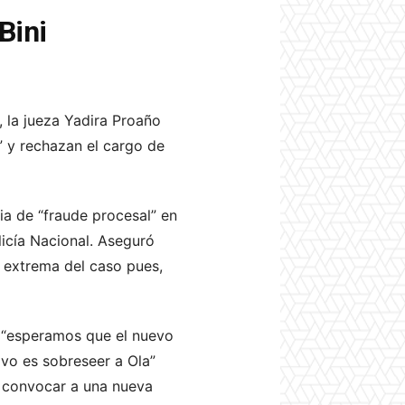
 Bini
 l
a jueza Yadira Proaño
” y rechazan el cargo de
a de “fraude procesal” en
licía Nacional. Aseguró
n extrema del caso pues,
a: “esperamos que el nuevo
ivo es sobreseer a Ola”
e convocar a una nueva