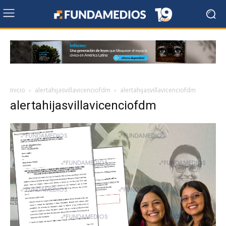
Inicio
alertahijasvillavicenciofdm
alertahijasvillavicenciofdm
alertahijasvillavicenciofdm