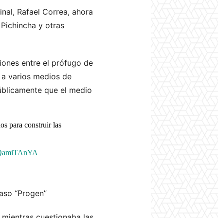
inal, Rafael Correa, ahora
 Pichincha y otras
ones entre el prófugo de
a a varios medios de
públicamente que el medio
os para construir las
/mQamiTAnYA
caso “Progen”
o mientras cuestionaba las