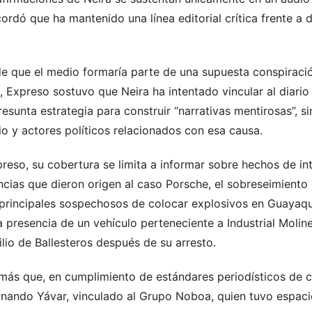
cordó que ha mantenido una línea editorial crítica frente a 
de que el medio formaría parte de una supuesta conspiració
Expreso sostuvo que Neira ha intentado vincular al diario
esunta estrategia para construir “narrativas mentirosas”, s
o y actores políticos relacionados con esa causa.
eso, su cobertura se limita a informar sobre hechos de inte
ncias que dieron origen al caso Porsche, el sobreseimiento 
rincipales sospechosos de colocar explosivos en Guayaqu
la presencia de un vehículo perteneciente a Industrial Molin
lio de Ballesteros después de su arresto.
más que, en cumplimiento de estándares periodísticos de c
rnando Yávar, vinculado al Grupo Noboa, quien tuvo espaci