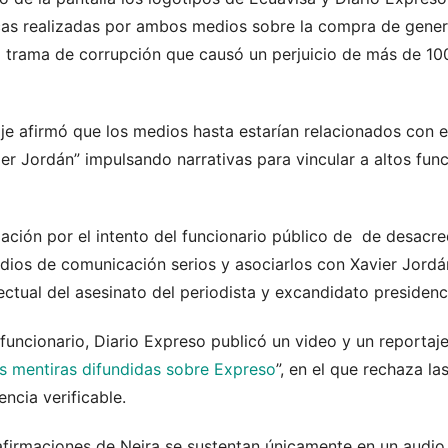
icas realizadas por ambos medios sobre la compra de gene
a trama de corrupción que causó un perjuicio de más de 100
aje afirmó que los medios hasta estarían relacionados con 
vier Jordán” impulsando narrativas para vincular a altos fu
ción por el intento del funcionario público de de desacre
dios de comunicación serios y asociarlos con Xavier Jordán
ctual del asesinato del periodista y excandidato presidenci
funcionario, Diario Expreso publicó un video y un reportaje 
es mentiras difundidas sobre Expreso
”, en el que rechaza l
ncia verificable.
afirmaciones de Neira se sustentan únicamente en un audio