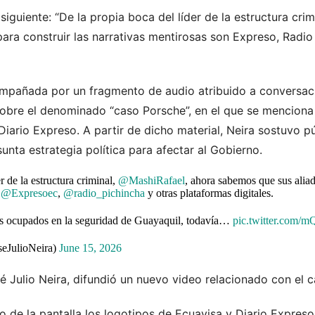
siguiente: “De la propia boca del líder de la estructura crim
ara construir las narrativas mentirosas son Expreso, Radio
mpañada por un fragmento de audio atribuido a conversaci
 sobre el denominado “caso Porsche”, en el que se mencion
Diario Expreso. A partir de dicho material, Neira sostuvo 
unta estrategia política para afectar al Gobierno.
r de la estructura criminal,
@MashiRafael
, ahora sabemos que sus aliad
n
@Expresoec
,
@radio_pichincha
y otras plataformas digitales.
os ocupados en la seguridad de Guayaquil, todavía…
pic.twitter.com
seJulioNeira)
June 15, 2026
é Julio Neira, difundió un nuevo video relacionado con el 
o de la pantalla los logotipos de Ecuavisa y Diario Expres