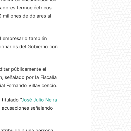
radores termoeléctricos
 millones de dólares al
el empresario también
ncionarios del Gobierno con
ditar públicamente el
, señalado por la Fiscalía
al Fernando Villavicencio.
titulado “
José Julio Neira
as acusaciones señalando
 atribuido a una persona