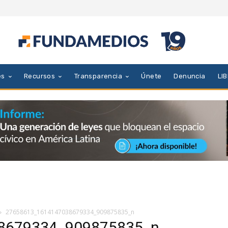
es
Recursos
Transparencia
Únete
Denuncia
LI
27658613_1614147038679334_909875835_n
8679334_909875835_n