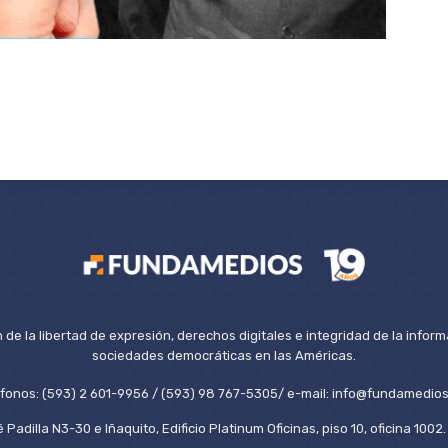
de la libertad de expresión, derechos digitales e integridad de la inform
sociedades democráticas en las Américas.
éfonos: (593) 2 601-9956 / (593) 98 767-5305/ e-mail: info@fundamedios
 Padilla N3-30 e Iñaquito, Edificio Platinum Oficinas, piso 10, oficina 100