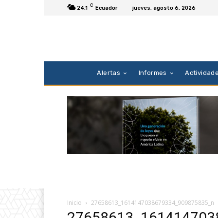
C
24.1
Ecuador
jueves, agosto 6, 2026
Alertas
Informes
Actividad
Inicio
27658613_1614147038679334_909875835_n
27658613_161414703