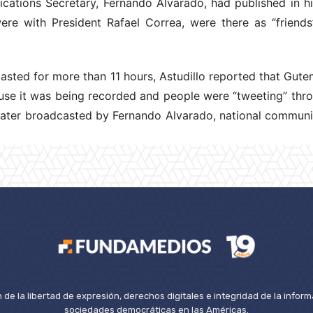
ations Secretary, Fernando Alvarado, had published in hi
ere with President Rafael Correa, were there as “friends
lasted for more than 11 hours, Astudillo reported that Gute
se it was being recorded and people were “tweeting” thro
 later broadcasted by Fernando Alvarado, national communic
de la libertad de expresión, derechos digitales e integridad de la inform
sociedades democráticas en las Américas.