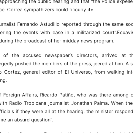
pproaching the public hearing and that “the Police expelle
fael Correa sympathizers could occupy it».
urnalist Fernando Astudillo reported through the same soc
ing the events with ease in a militarized court”.Ecuavi
 during the broadcast of her midday news program.
of the accused newspaper’s directors, arrived at t
egedly pushed the members of the press, jeered at him. A s
o Cortez, general editor of El Universo, from walking int
ng.
f Foreign Affairs, Ricardo Patiño, who was there among o
h Radio Tropicana journalist Jonathan Palma. When the
icials if they were all at the hearing, the minister respon
me an absurd question”.