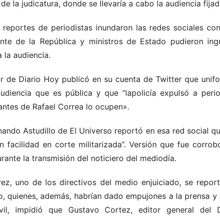
de la judicatura, donde se llevaría a cabo la audiencia fijad
 reportes de periodistas inundaron las redes sociales co
ente de la República y ministros de Estado pudieron ing
a la audiencia.
ar de Diario Hoy publicó en su cuenta de Twitter que uni
udiencia que es pública y que “lapolicía expulsó a peri
zantes de Rafael Correa lo ocupen».
rnando Astudillo de El Universo reportó en esa red social q
 facilidad en corte militarizada”. Versión que fue corrob
rante la transmisión del noticiero del mediodía.
rez, uno de los directivos del medio enjuiciado, se repo
o, quienes, además, habrían dado empujones a la prensa y
vil, impidió que Gustavo Cortez, editor general del D