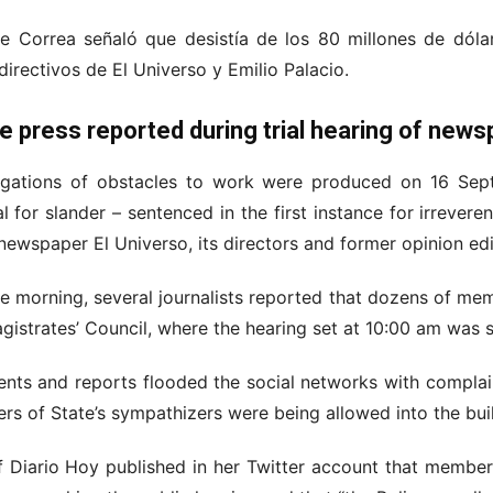
te Correa señaló que desistía de los 80 millones de dólar
directivos de El Universo y Emilio Palacio.
he press reported during trial hearing of news
legations of obstacles to work were produced on 16 Se
al for slander – sentenced in the first instance for irrevere
newspaper El Universo, its directors and former opinion edi
he morning, several journalists reported that dozens of me
gistrates’ Council, where the hearing set at 10:00 am was s
ents and reports flooded the social networks with complai
ers of State’s sympathizers were being allowed into the bui
of Diario Hoy published in her Twitter account that membe