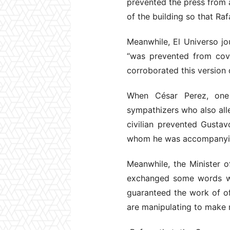
prevented the press from a
of the building so that Ra
Meanwhile, El Universo jo
“was prevented from cover
corroborated this version
When César Perez, one 
sympathizers who also all
civilian prevented Gustav
whom he was accompanyi
Meanwhile, the Minister o
exchanged some words wit
guaranteed the work of off
are manipulating to make 