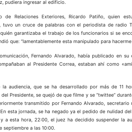
pudiera ingresar al edificio.
ro de Relaciones Exteriores, Ricardo Patiño, quien est
o, tuvo un cruce de palabras con el periodista de radio 
uién garantizaba el trabajo de los funcionarios si se enc
pondió que: “lamentablemente esta manipulado para hacerme
Comunicación, Fernando Alvarado, había publicado en su 
acompañaban al Presidente Correa, estaban ahí como «am
e la audiencia, que se ha desarrollado por más de 11 hor
el Presidente, se quejó de que filme y se “twittee” durant
eriormente transmitido por Fernando Alvarado, secretario
.En esta jornada, se ha negado ya el pedido de nulidad del
 a esta hora, 22:00, el juez ha decidido suspender la a
e septiembre a las 10:00.