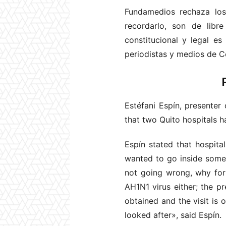
Fundamedios rechaza los
recordarlo, son de libr
constitucional y legal e
periodistas y medios de 
Estéfani Espín, presenter
that two Quito hospitals 
Espín stated that hospita
wanted to go inside some o
not going wrong, why forbi
AH1N1 virus either; the pr
obtained and the visit is 
looked after», said Espín.