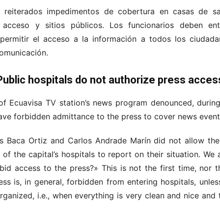
 reiterados impedimentos de cobertura en casas de sa
e acceso y sitios públicos. Los funcionarios deben en
s permitir el acceso a la información a todos los ciudad
Comunicación.
Public hospitals do not authorize press acces
 of Ecuavisa TV station’s news program denounced, durin
have forbidden admittance to the press to cover news event
ls Baca Ortiz and Carlos Andrade Marín did not allow the
f the capital’s hospitals to report on their situation. We a
d access to the press?» This is not the first time, nor t
ess is, in general, forbidden from entering hospitals, unles
organized, i.e., when everything is very clean and nice and 