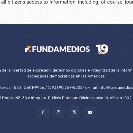
w all citizens access to information, including, of course, jo
de la libertad de expresión, derechos digitales e integridad de la inform
sociedades democráticas en las Américas.
éfonos: (593) 2 601-9956 / (593) 98 767-5305/ e-mail: info@fundamedios
 Padilla N3-30 e Iñaquito, Edificio Platinum Oficinas, piso 10, oficina 100