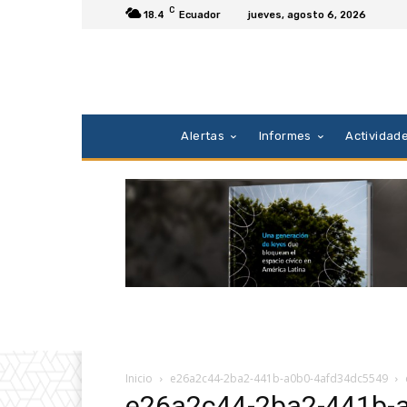
C
18.4
Ecuador
jueves, agosto 6, 2026
Alertas
Informes
Actividad
Inicio
e26a2c44-2ba2-441b-a0b0-4afd34dc5549
e26a2c44-2ba2-441b-