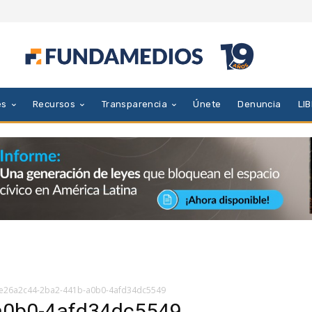
es
Recursos
Transparencia
Únete
Denuncia
LI
e26a2c44-2ba2-441b-a0b0-4afd34dc5549
a0b0-4afd34dc5549