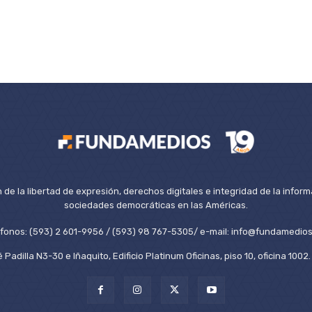
de la libertad de expresión, derechos digitales e integridad de la inform
sociedades democráticas en las Américas.
éfonos: (593) 2 601-9956 / (593) 98 767-5305/ e-mail: info@fundamedios
 Padilla N3-30 e Iñaquito, Edificio Platinum Oficinas, piso 10, oficina 100