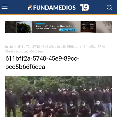
Inicio
611bff2a-5740-45e9-89cc-bce5b66f6eea
611bff2a-5740-
45e9-89cc-bce5b66f6eea
611bff2a-5740-45e9-89cc-
bce5b66f6eea