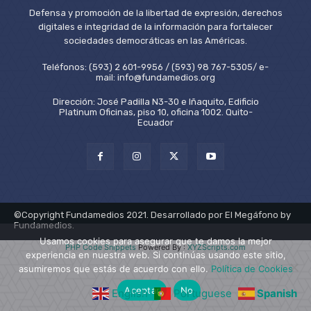
Defensa y promoción de la libertad de expresión, derechos
digitales e integridad de la información para fortalecer
sociedades democráticas en las Américas.
Teléfonos: (593) 2 601-9956 / (593) 98 767-5305/ e-
mail: info@fundamedios.org
Dirección: José Padilla N3-30 e Iñaquito, Edificio
Platinum Oficinas, piso 10, oficina 1002. Quito-
Ecuador
©Copyright Fundamedios 2021. Desarrollado por El Megáfono by
Fundamedios.
Usamos cookies para asegurar que te damos la mejor
PHP Code Snippets
Powered By :
XYZScripts.com
experiencia en nuestra web. Si continúas usando este sitio,
asumiremos que estás de acuerdo con ello.
Política de Cookies
Aceptar
No
English
Portuguese
Spanish