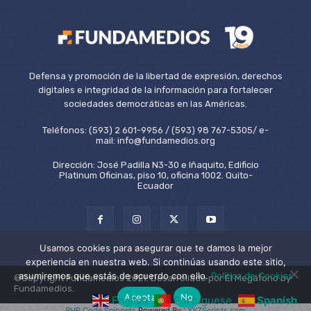
Defensa y promoción de la libertad de expresión, derechos
digitales e integridad de la información para fortalecer
sociedades democráticas en las Américas.
Teléfonos: (593) 2 601-9956 / (593) 98 767-5305/ e-
mail: info@fundamedios.org
Dirección: José Padilla N3-30 e Iñaquito, Edificio
Platinum Oficinas, piso 10, oficina 1002. Quito-
Ecuador
Usamos cookies para asegurar que te damos la mejor
experiencia en nuestra web. Si continúas usando este sitio,
asumiremos que estás de acuerdo con ello.
Política de Cookies
©Copyright Fundamedios 2021. Desarrollado por El Megáfono by
Fundamedios.
Aceptar
No
English
Portuguese
Spanish
PHP Code Snippets
Powered By :
XYZScripts.com