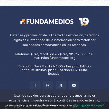
Defensa y promoción de la libertad de expresión, derechos
digitales e integridad de la información para fortalecer
sociedades democráticas en las Américas.
Teléfonos: (593) 2 601-9956 / (593) 98 767-5305/ e-
mail: info@fundamedios.org
Dirección: José Padilla N3-30 e Iñaquito, Edificio
Platinum Oficinas, piso 10, oficina 1002. Quito-
Ecuador
Usamos cookies para asegurar que te damos la mejor
experiencia en nuestra web. Si continúas usando este sitio,
asumiremos que estás de acuerdo con ello.
Política de Cookies
©Copyright Fundamedios 2021. Desarrollado por El Megáfono by