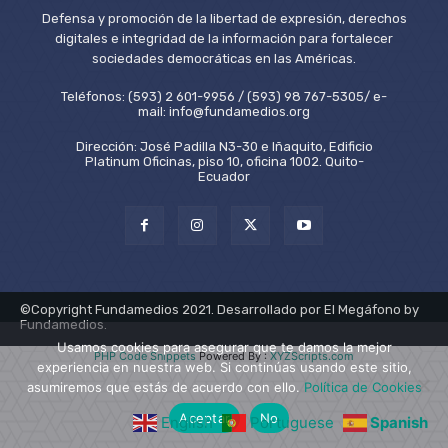
Defensa y promoción de la libertad de expresión, derechos
digitales e integridad de la información para fortalecer
sociedades democráticas en las Américas.
Teléfonos: (593) 2 601-9956 / (593) 98 767-5305/ e-
mail: info@fundamedios.org
Dirección: José Padilla N3-30 e Iñaquito, Edificio
Platinum Oficinas, piso 10, oficina 1002. Quito-
Ecuador
©Copyright Fundamedios 2021. Desarrollado por El Megáfono by
Fundamedios.
Usamos cookies para asegurar que te damos la mejor
PHP Code Snippets
Powered By :
XYZScripts.com
experiencia en nuestra web. Si continúas usando este sitio,
asumiremos que estás de acuerdo con ello.
Política de Cookies
Aceptar
No
English
Portuguese
Spanish