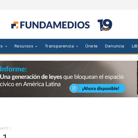
es
Recursos
Transparencia
Únete
Denuncia
LI
APE 1
 1