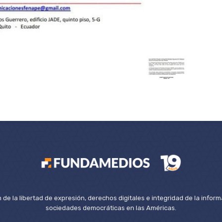
de la libertad de expresión, derechos digitales e integridad de la inform
sociedades democráticas en las Américas.