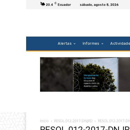
C
20.4
Ecuador
sábado, agosto 8, 2026
Alertas
Informes
Actividad
Inicio
RESOL.012-2017-DNJRD
RESOL.012-2017-D
RESOL.012-2017-DNJ