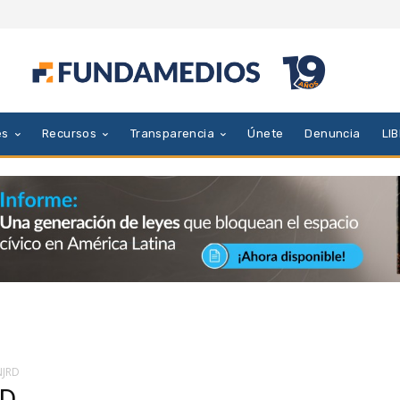
es
Recursos
Transparencia
Únete
Denuncia
LI
NJRD
RD