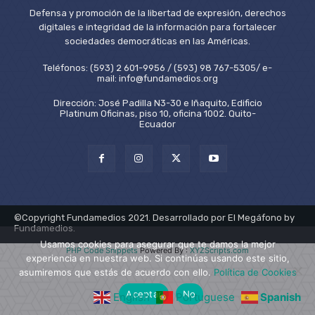
Defensa y promoción de la libertad de expresión, derechos
digitales e integridad de la información para fortalecer
sociedades democráticas en las Américas.
Teléfonos: (593) 2 601-9956 / (593) 98 767-5305/ e-
mail: info@fundamedios.org
Dirección: José Padilla N3-30 e Iñaquito, Edificio
Platinum Oficinas, piso 10, oficina 1002. Quito-
Ecuador
©Copyright Fundamedios 2021. Desarrollado por El Megáfono by
Fundamedios.
Usamos cookies para asegurar que te damos la mejor
PHP Code Snippets
Powered By :
XYZScripts.com
experiencia en nuestra web. Si continúas usando este sitio,
asumiremos que estás de acuerdo con ello.
Política de Cookies
Aceptar
No
English
Portuguese
Spanish