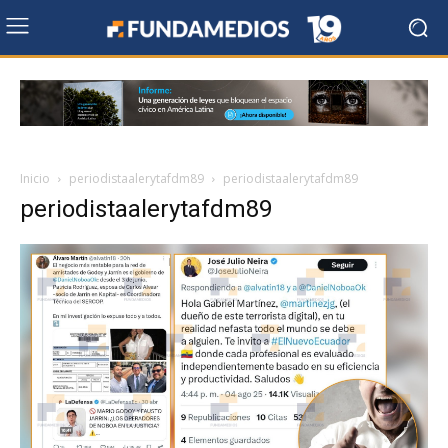
Inicio
periodistaalerytafdm89
periodistaalerytafdm89
periodistaalerytafdm89