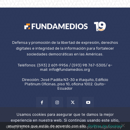
Defensa y promoción de la libertad de expresión, derechos
digitales e integridad de la información para fortalecer
sociedades democráticas en las Américas.
Teléfonos: (593) 2 601-9956 / (593) 98 767-5305/ e-
mail: info@fundamedios.org
Dirección: José Padilla N3-30 e Iñaquito, Edificio
Platinum Oficinas, piso 10, oficina 1002. Quito-
Ecuador
Usamos cookies para asegurar que te damos la mejor
experiencia en nuestra web. Si continúas usando este sitio,
asumiremos que estás de acuerdo con ello.
Política de Cookies
©Copyright Fundamedios 2021. Desarrollado por El Megáfono by