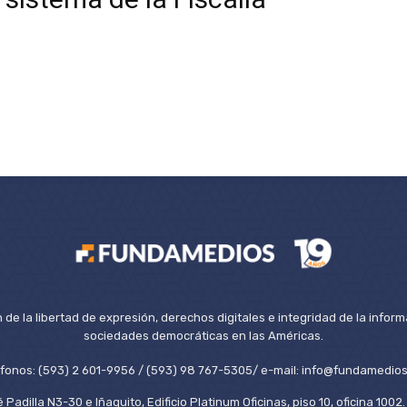
de la libertad de expresión, derechos digitales e integridad de la inform
sociedades democráticas en las Américas.
éfonos: (593) 2 601-9956 / (593) 98 767-5305/ e-mail: info@fundamedios
 Padilla N3-30 e Iñaquito, Edificio Platinum Oficinas, piso 10, oficina 100