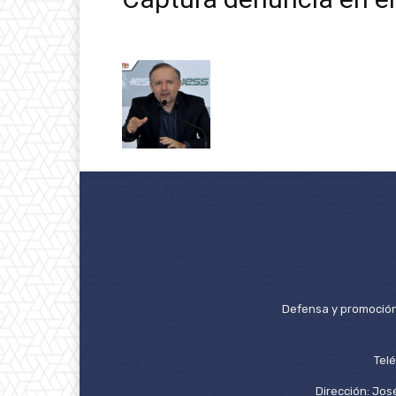
Defensa y promoción 
Tel
Dirección: José