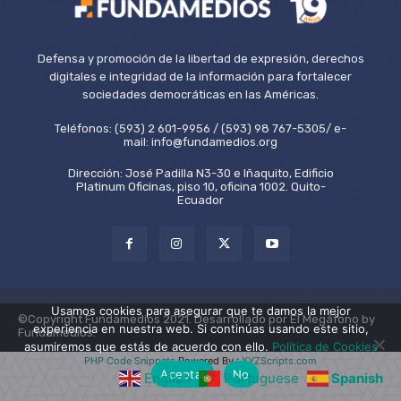
Defensa y promoción de la libertad de expresión, derechos
digitales e integridad de la información para fortalecer
sociedades democráticas en las Américas.
Teléfonos: (593) 2 601-9956 / (593) 98 767-5305/ e-
mail: info@fundamedios.org
Dirección: José Padilla N3-30 e Iñaquito, Edificio
Platinum Oficinas, piso 10, oficina 1002. Quito-
Ecuador
Usamos cookies para asegurar que te damos la mejor
©Copyright Fundamedios 2021. Desarrollado por El Megáfono by
experiencia en nuestra web. Si continúas usando este sitio,
Fundamedios.
asumiremos que estás de acuerdo con ello.
Política de Cookies
PHP Code Snippets
Powered By :
XYZScripts.com
Aceptar
No
English
Portuguese
Spanish