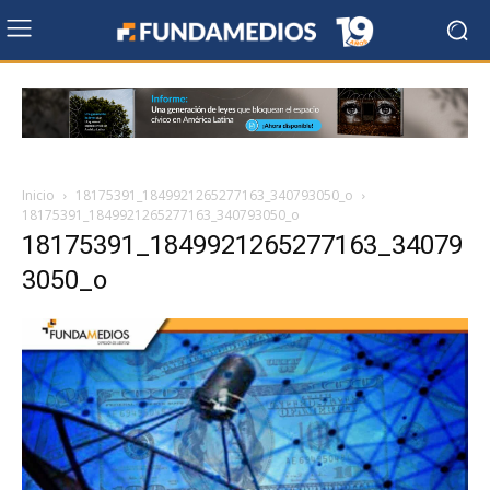
Inicio
18175391_1849921265277163_340793050_o
18175391_1849921265277163_340793050_o
18175391_1849921265277163_34079
3050_o