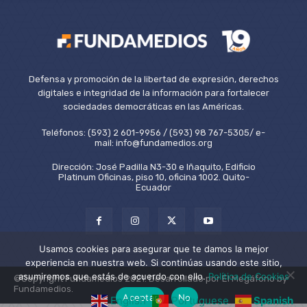
Defensa y promoción de la libertad de expresión, derechos
digitales e integridad de la información para fortalecer
sociedades democráticas en las Américas.
Teléfonos: (593) 2 601-9956 / (593) 98 767-5305/ e-
mail: info@fundamedios.org
Dirección: José Padilla N3-30 e Iñaquito, Edificio
Platinum Oficinas, piso 10, oficina 1002. Quito-
Ecuador
Usamos cookies para asegurar que te damos la mejor
experiencia en nuestra web. Si continúas usando este sitio,
asumiremos que estás de acuerdo con ello.
Política de Cookies
©Copyright Fundamedios 2021. Desarrollado por El Megáfono by
Fundamedios.
Aceptar
No
English
Portuguese
Spanish