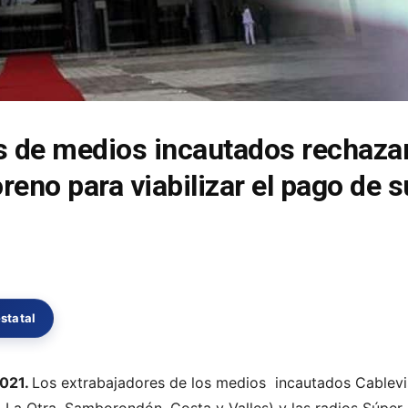
s de medios incautados rechaza
eno para viabilizar el pago de s
statal
2021.
Los extrabajadores de los medios
incautados Cablevis
, La Otra, Samborondón, Costa y Valles) y las radios Súper 