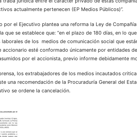
na traba jurídica entre el carácter privado de estas compañí
activos actualmente pertenecen (EP Medios Públicos)”.
o por el Ejecutivo plantea una reforma la Ley de Compañía
n la que se establece que: “en el plazo de 180 días, en lo q
s laborales de los medios de comunicación social que est
e accionario esté conformado únicamente por entidades del
asumidos por el accionista, previo informe debidamente mot
prensa, los extrabajadores de los medios incautados critic
ste una recomendación de la Procuraduría General del Est
tivo se ordene la cancelación.