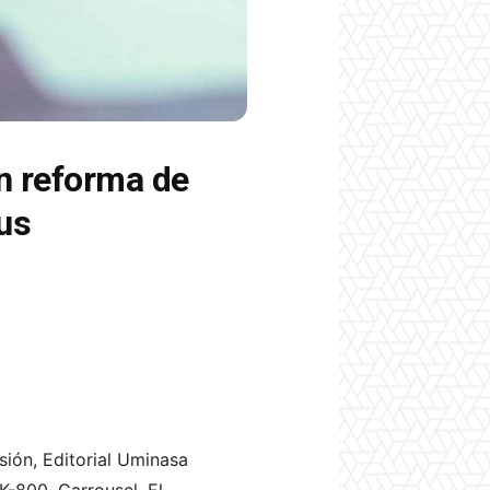
n reforma de
us
ión, Editorial Uminasa
K-800, Carrousel, El