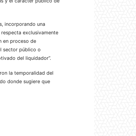
as y el carácter público de
s, incorporando una
ue respecta exclusivamente
án en proceso de
 sector público o
ivado del liquidador”.
aron la temporalidad del
ado donde sugiere que