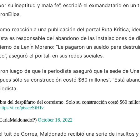
r su ineptitud y mala fe”, escribió el exmandatario en un tu
onEllos.
mo reacción a una publicación del portal Ruta Krítica, ide
sta es responsable del abandono de las instalaciones de di
ierno de Lenín Moreno: “Le pagaron un sueldo para destruir
o”, aseguró el portal, en sus redes sociales.
ron luego de que la periodista aseguró que la sede de Unas
, pues sólo su construcción costó $60 millones”. “Está aba
iodista.
bra del despilfarro del correísmo. Solo su construcción costó $60 mill
https://t.co/p6sceSiHfv
CarlaMaldonadoP)
October 16, 2022
l tuit de Correa, Maldonado recibió una serie de insultos y