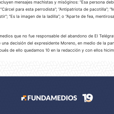
 incluyen mensajes machistas y misóginos: “Esa persona deb
“Cárcel para esta perrodista”; “Antipatriota de pacotilla”; “M
r”; “Es la imagen de la ladilla”; o “Aparte de fea, mentiros
amedios que no fue responsable del abandono de El Telégraf
 una decisión del expresidente Moreno, en medio de la pan
ués de ello quedamos 10 en la redacción y con ellos hicimo