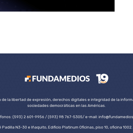
de la libertad de expresión, derechos digitales e integridad de la inform
sociedades democráticas en las Américas.
éfonos: (593) 2 601-9956 / (593) 98 767-5305/ e-mail: info@fundamedios
 Padilla N3-30 e Iñaquito, Edificio Platinum Oficinas, piso 10, oficina 100