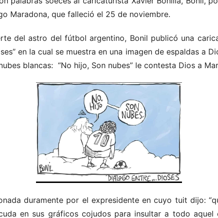
on palabras soeces al caricaturista Xavier Bonilla, Bonil, po
ego Maradona, que falleció el 25 de noviembre.
rte del astro del fútbol argentino, Bonil publicó una caric
oses” en la cual se muestra en una imagen de espaldas a Dio
nubes blancas: “No hijo, Son nubes” le contesta Dios a Ma
ionada duramente por el expresidente en cuyo tuit dijo: “q
cuda en sus gráficos cojudos para insultar a todo aquel 