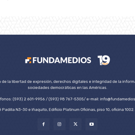
de la libertad de expresión, derechos digitales e integridad de la inform
sociedades democráticas en las Américas.
éfonos: (593) 2 601-9956 / (593) 98 767-5305/ e-mail: info@fundamedios
 Padilla N3-30 e Iñaquito, Edificio Platinum Oficinas, piso 10, oficina 100