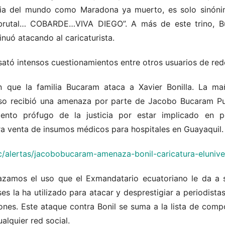
ria del mundo como Maradona ya muerto, es solo sinóni
rutal… COBARDE…VIVA DIEGO”. A más de este trino, Buc
nuó atacando al caricaturista.
sató intensos cuestionamientos entre otros usuarios de red
n que la familia Bucaram ataca a Xavier Bonilla.
La mañ
rso recibió una amenaza por parte de Jacobo Bucaram Pul
to prófugo de la justicia por estar implicado en pos
a venta de insumos médicos para hospitales en Guayaquil.
c/alertas/jacobobucaram-amenaza-bonil-caricatura-elunive
amos el uso que el Exmandatario ecuatoriano le da a s
ses la ha utilizado para atacar y desprestigiar a periodist
ones. Este ataque contra Bonil se suma a la lista de comp
lquier red social.