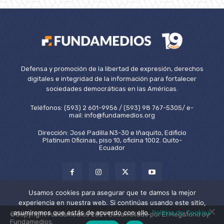
Defensa y promoción de la libertad de expresión, derechos
digitales e integridad de la información para fortalecer
sociedades democráticas en las Américas.
Teléfonos: (593) 2 601-9956 / (593) 98 767-5305/ e-
mail: info@fundamedios.org
Dirección: José Padilla N3-30 e Iñaquito, Edificio
Platinum Oficinas, piso 10, oficina 1002. Quito-
Ecuador
Usamos cookies para asegurar que te damos la mejor
experiencia en nuestra web. Si continúas usando este sitio,
asumiremos que estás de acuerdo con ello.
Política de Cookies
©Copyright Fundamedios 2021. Desarrollado por El Megáfono by
Fundamedios.