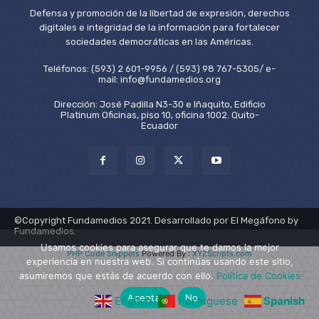
Defensa y promoción de la libertad de expresión, derechos
digitales e integridad de la información para fortalecer
sociedades democráticas en las Américas.
Teléfonos: (593) 2 601-9956 / (593) 98 767-5305/ e-
mail: info@fundamedios.org
Dirección: José Padilla N3-30 e Iñaquito, Edificio
Platinum Oficinas, piso 10, oficina 1002. Quito-
Ecuador
©Copyright Fundamedios 2021. Desarrollado por El Megáfono by
Fundamedios.
Usamos cookies para asegurar que te damos la mejor
PHP Code Snippets
Powered By :
XYZScripts.com
experiencia en nuestra web. Si continúas usando este sitio,
asumiremos que estás de acuerdo con ello.
Política de Cookies
Aceptar
No
English
Portuguese
Spanish