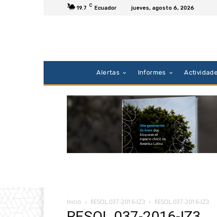
C
19.7
Ecuador
jueves, agosto 6, 2026
Alertas
Informes
Actividad
Inicio
RESOL.037-2016-IZ3
RESOL.037-2016-IZ3
RESOL.037-2016-IZ3