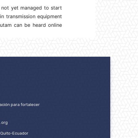
 not yet managed to start
ain transmission equipment
rutam can be heard online
ación para fortalecer
.org
2. Quito-Ecuador