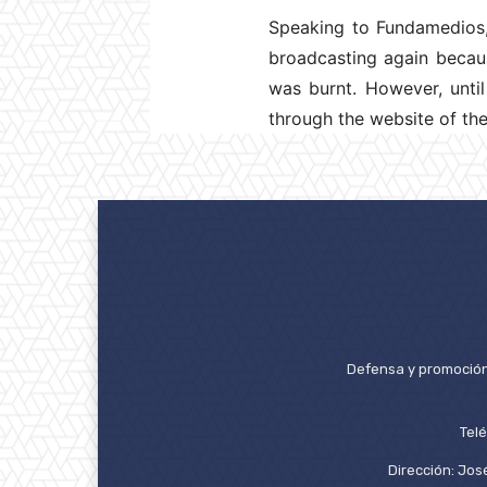
Speaking to Fundamedios,
broadcasting again becaus
was burnt. However, unti
through the website of th
Defensa y promoción 
Tel
Dirección: José