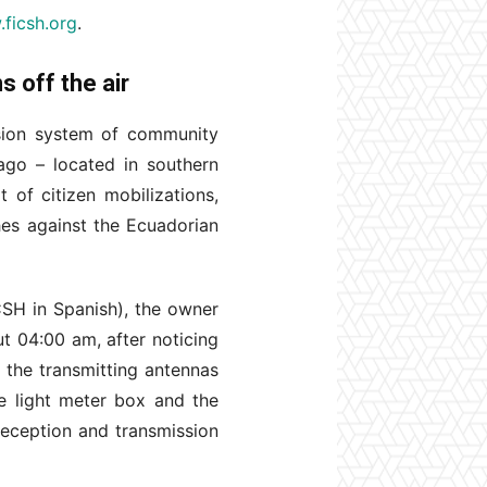
.ficsh.org
.
 off the air
ssion system of community
go – located in southern
 of citizen mobilizations,
hes against the Ecuadorian
ICSH in Spanish), the owner
ut 04:00 am, after noticing
e the transmitting antennas
e light meter box and the
 reception and transmission