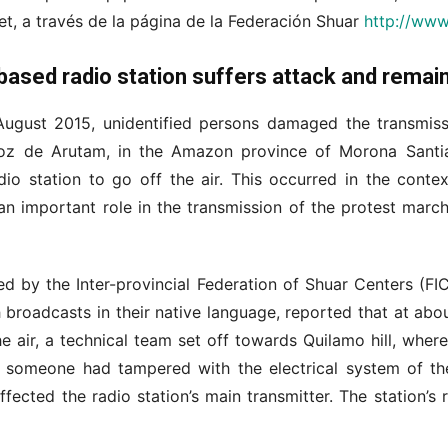
et, a través de la página de la Federación Shuar
http://www
sed radio station suffers attack and remains
 August 2015, unidentified persons damaged the transmi
Voz de Arutam, in the Amazon province of Morona Santia
io station to go off the air. This occurred in the context
an important role in the transmission of the protest marc
ed by the Inter-provincial Federation of Shuar Centers (F
h broadcasts in their native language, reported that at abo
he air, a technical team set off towards Quilamo hill, wher
at someone had tampered with the electrical system of th
fected the radio station’s main transmitter. The station’s