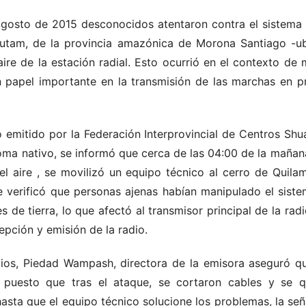
gosto de 2015 desconocidos atentaron contra el sistema d
utam, de la provincia amazónica de Morona Santiago -ub
ire de la estación radial. Esto ocurrió en el contexto de
 papel importante en la transmisión de las marchas en p
emitido por la Federación Interprovincial de Centros Shua
ioma nativo, se informó que cerca de las 04:00 de la maña
el aire
, se movilizó un equipo técnico al cerro de Quil
e verificó que personas ajenas habían manipulado el sistem
s de tierra, lo que afectó al transmisor principal de la rad
epción y emisión de la radio.
os, Piedad Wampash, directora de la emisora aseguró q
, puesto que tras el ataque, se cortaron cables y se 
hasta que el equipo técnico solucione los problemas, la se