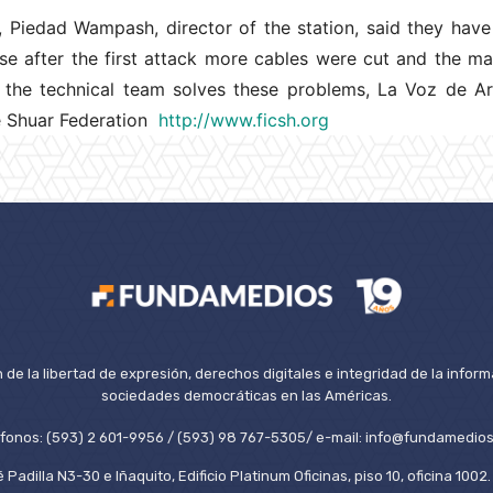
 Piedad Wampash, director of the station, said they have
e after the first attack more cables were cut and the m
l the technical team solves these problems, La Voz de A
e Shuar Federation
http://www.ficsh.org
de la libertad de expresión, derechos digitales e integridad de la inform
sociedades democráticas en las Américas.
éfonos: (593) 2 601-9956 / (593) 98 767-5305/ e-mail: info@fundamedios
 Padilla N3-30 e Iñaquito, Edificio Platinum Oficinas, piso 10, oficina 100