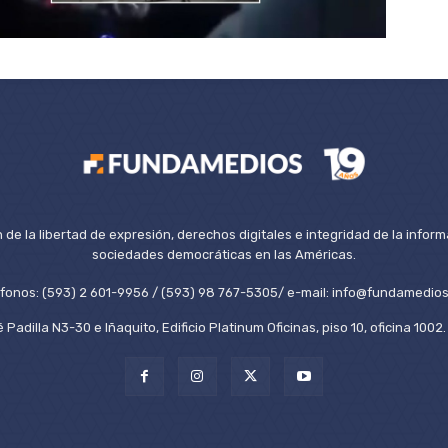
de la libertad de expresión, derechos digitales e integridad de la inform
sociedades democráticas en las Américas.
éfonos: (593) 2 601-9956 / (593) 98 767-5305/ e-mail: info@fundamedios
 Padilla N3-30 e Iñaquito, Edificio Platinum Oficinas, piso 10, oficina 100