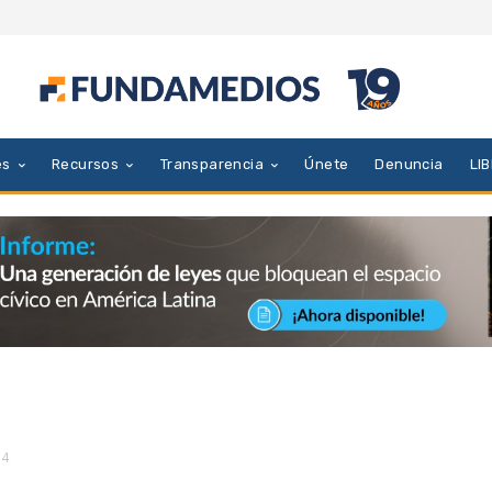
es
Recursos
Transparencia
Únete
Denuncia
LI
m4