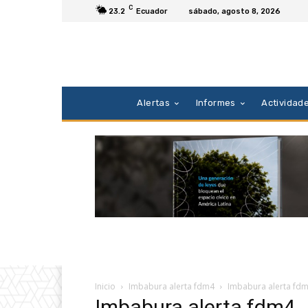
C
23.2
Ecuador
sábado, agosto 8, 2026
Alertas
Informes
Actividad
Inicio
Imbabura alerta fdm4
Imbabura alerta fd
Imbabura alerta fdm4