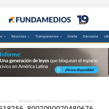
es
Recursos
Transparencia
Únete
Denuncia
LI
0676352_n
39388059_502634163518256_8007090079480676352_n
518256_8007090079480676