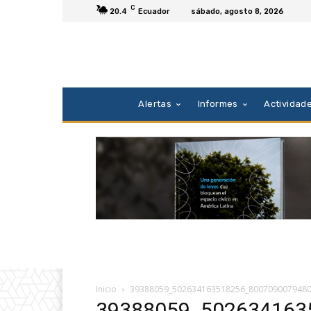
C
20.4
Ecuador
sábado, agosto 8, 2026
Alertas
Informes
Actividad
Inicio
39388059_502634163518256_800709007948
39388059_502634163