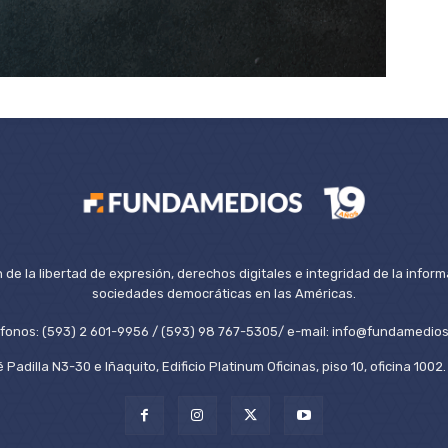
de la libertad de expresión, derechos digitales e integridad de la inform
sociedades democráticas en las Américas.
éfonos: (593) 2 601-9956 / (593) 98 767-5305/ e-mail: info@fundamedios
 Padilla N3-30 e Iñaquito, Edificio Platinum Oficinas, piso 10, oficina 100