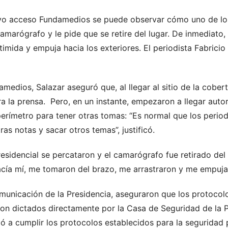
tuvo acceso Fundamedios se puede observar cómo uno de lo
camarógrafo y le pide que se retire del lugar. De inmediato, 
ntimida y empuja hacia los exteriores. El periodista Fabrici
edios, Salazar aseguró que, al llegar al sitio de la cober
a la prensa. Pero, en un instante, empezaron a llegar autor
perímetro para tener otras tomas: “Es normal que los peri
as notas y sacar otros temas”, justificó.
sidencial se percataron y el camarógrafo fue retirado del s
acía mí, me tomaron del brazo, me arrastraron y me empujar
municación de la Presidencia, aseguraron que los protocolo
son dictados directamente por la Casa de Seguridad de la P
ó a cumplir los protocolos establecidos para la seguridad 