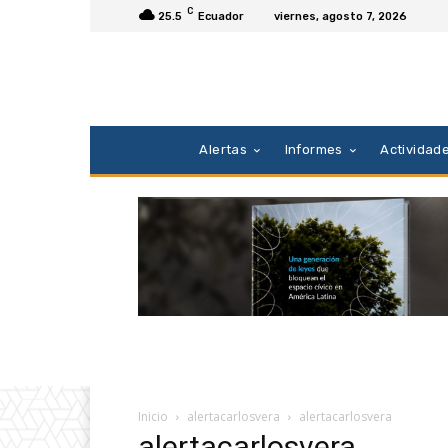
C
25.5
Ecuador
viernes, agosto 7, 2026
Alertas
Informes
Actividad
Inicio
alertacarlosvera
alertacarlosvera
alertacarlosvera