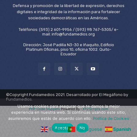
Defensa y promoción de la libertad de expresión, derechos
digitales e integridad de la información para fortalecer
sociedades democráticas en las Américas.
Teléfonos: (593) 2 601-9956 / (593) 98 767-5305/ e-
mail: info@fundamedios.org
Dirección: José Padilla N3-30 e Iñaquito, Edificio
Platinum Oficinas, piso 10, oficina 1002. Quito-
Ecuador
©Copyright Fundamedios 2021. Desarrollado por El Megáfono by
Fundamedios.
Usamos cookies para asegurar que te damos la mejor
PHP Code Snippets
Powered By :
XYZScripts.com
experiencia en nuestra web. Si continúas usando este sitio,
asumiremos que estás de acuerdo con ello.
Política de Cookies
Aceptar
No
English
Portuguese
Spanish