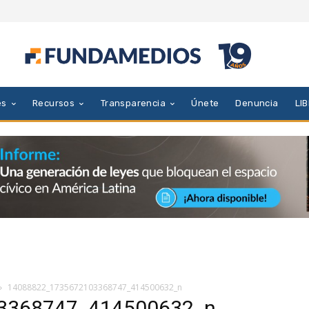
es
Recursos
Transparencia
Únete
Denuncia
LI
14088822_1735672103368747_414500632_n
3368747_414500632_n