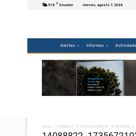
C
31.8
Ecuador
viernes, agosto 7, 2026
Alertas
Informes
Actividad
Inicio
14088822_1735672103368747_414500632_n
14088822_173567210