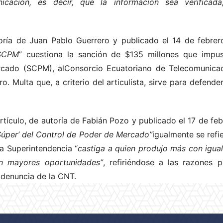
ación, es decir, que la información sea verificada,
toría de Juan Pablo Guerrero y publicado el 14 de febrero
 SCPM
” cuestiona la sanción de $135 millones que impu
rcado (SCPM), alConsorcio Ecuatoriano de Telecomunica
 Multa que, a criterio del articulista, sirve para defende
tículo, de autoría de Fabián Pozo y publicado el 17 de febr
‘Súper’ del Control de Poder de Mercado”
igualmente se refie
la Superintendencia “
castiga a quien produjo más con igual
n mayores oportunidades”
, refiriéndose a las razones 
 denuncia de la CNT.